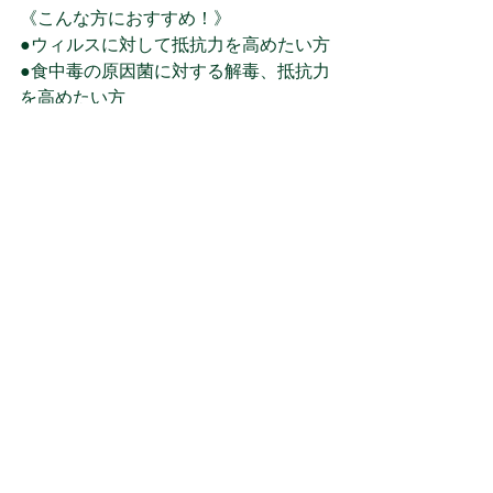
《こんな方におすすめ！》
●ウィルスに対して抵抗力を高めたい方
●食中毒の原因菌に対する解毒、抵抗力
を高めたい方
●各種成人病、生活習慣病を予防・改善
したい方
コメント
コメントを追加…
お問い合わせ
|
プライバシーポリシー
運営会社/株式会社bh Connect
info@bcc-store.net