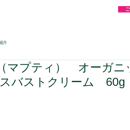
ご
紹介
TI（マプティ） オーガニ
スバストクリーム 60g