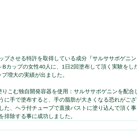
ップさせる特許を取得している成分『サルササポゲニン
～Bカップの女性40人に、1日2回塗布して頂く実験をし
ップ増大の実績が出ました。
塗りこむ独自開発容器を使用：サルササポゲニンを配合
うに手で塗布すると、手の脂肪が大きくなる恐れがござ
した、ヘラ付チューブで直接バストに塗り込んで頂く事
を排除する事に成功しました。