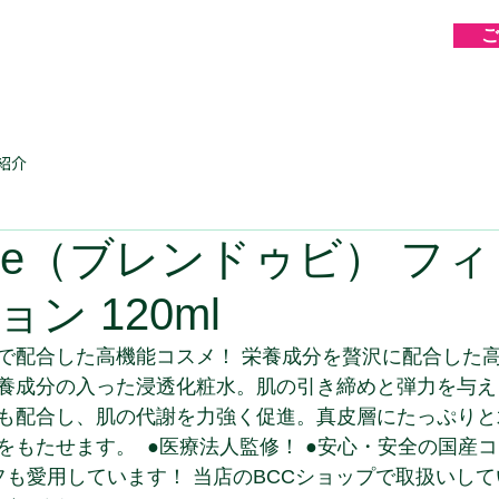
ご
紹介
de vie（ブレンドゥビ） フ
ン 120ml
で配合した高機能コスメ！ 栄養成分を贅沢に配合した高
養成分の入った浸透化粧水。肌の引き締めと弾力を与え
も配合し、肌の代謝を力強く促進。真皮層にたっぷりと
もたせます。  ●医療法人監修！ ●安心・安全の国産コ
ッフも愛用しています！ 当店のBCCショップで取扱いして