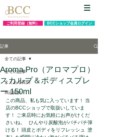
ご利用登録（無料）
BCCショップ会員ログイン
記事
全ての記事
Aroma Pro（アロマプロ）
全ての記事
スカルプ＆ボディスプレ
よくある質問
ー 150ml
商品紹介
この商品、私も気に入っています！ 当
店のBCCショップで取扱いしていま
す！ ご来店時にお気軽にお声がけくだ
さいね。   ひんやり炭酸泡がパチパチ弾
ける！ 頭皮とボディをリフレッシュ  塗